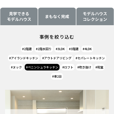
見学できる
モデルハウス
まもなく完成
モデルハウス
コレクション
事例を絞り込む
2階建
2階水回り
3LDK
3階建
4LDK
アイランドキッチン
アウトドアリビング
セパレートキッチン
ヌック
ペニンシュラキッチン
ロフト
吹き抜け
和室
車2台