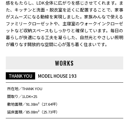
感をもたらし、LDK全体に広がりを感じさせてくれます。ま
た、キッチンと洗面・脱衣室を近くに配置することで、家事
がスムーズになる動線を実現しました。家族みんなで使える
ファミリークローゼットや、主寝室のウォークインクローゼ
ットなど収納スペースもしっかりと確保しています。毎日の
暮らしが快適になる工夫を凝らした、自然光とやさしい照明
が織りなす開放的な空間に心が落ち着く住まいです。
WORKS
THANK YOU
MODEL HOUSE 193
所在地
THANK YOU
間取り
1LDK+2S
敷地面積
91.38m²（27.64坪）
延床面積
85.08m²（25.73坪）