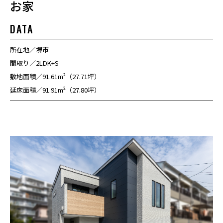
お家
DATA
所在地
堺市
間取り
2LDK+S
敷地面積
91.61m²（27.71坪）
延床面積
91.91m²（27.80坪）