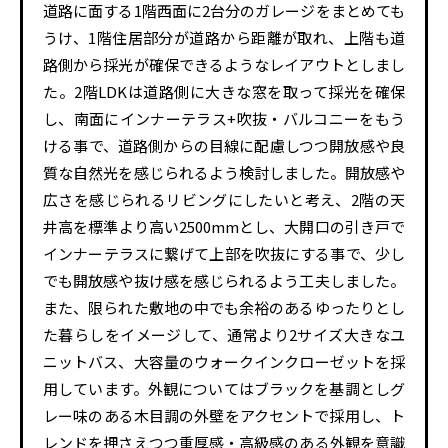
道路に面する1階西面に2台分のガレージをまとめても
うけ、1階住居部分が道路から距離が取れ、上階も道
路側から採光が確保できるようなレイアウトとしまし
た。2階LDKは道路側に大きな窓を取って採光を確保
し、南面にインナーテラス+吹抜・バルコニーをもう
ける事で、道路側からの目線に配慮しつつ開放感や良
質な自然光を感じられるよう検討しました。開放感や
広さを感じられるリビングにしたいと考え、2階の天
井高を標準より高い2500mmとし、大開口の引き戸で
インナーテラスに繋げて上部を吹抜にする事で、少し
でも開放感や抜け感を感じられるよう工夫しました。
また、限られた敷地の中でも余裕のあるゆったりとし
た暮らしをイメージして、通常より2サイズ大きなユ
ニットバス、大容量のウォークインクローゼットを採
用しています。外観についてはブラックを基調としグ
レー味のある木目調の外壁をアクセントで採用し、ト
レンドを押さえつつ重厚感・高級感のある外観を意識