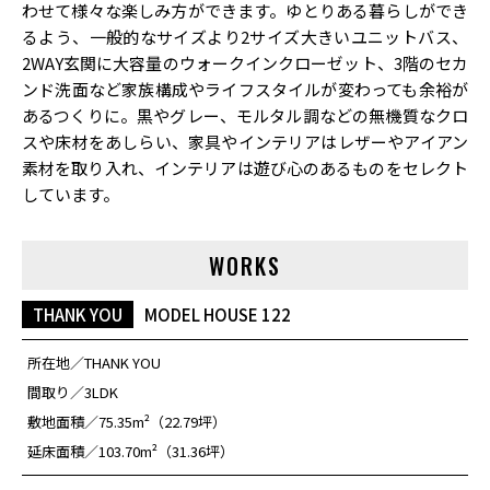
わせて様々な楽しみ方ができます。ゆとりある暮らしができ
るよう、一般的なサイズより2サイズ大きいユニットバス、
2WAY玄関に大容量のウォークインクローゼット、3階のセカ
ンド洗面など家族構成やライフスタイルが変わっても余裕が
あるつくりに。黒やグレー、モルタル調などの無機質なクロ
スや床材をあしらい、家具やインテリアはレザーやアイアン
素材を取り入れ、インテリアは遊び心のあるものをセレクト
しています。
WORKS
THANK YOU
MODEL HOUSE 122
所在地
THANK YOU
間取り
3LDK
敷地面積
75.35m²（22.79坪）
延床面積
103.70m²（31.36坪）