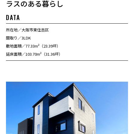
ラスのある暮らし
DATA
所在地
大阪市東住吉区
間取り
3LDK
敷地面積
77.33m²（23.39坪）
延床面積
103.70m²（31.36坪）