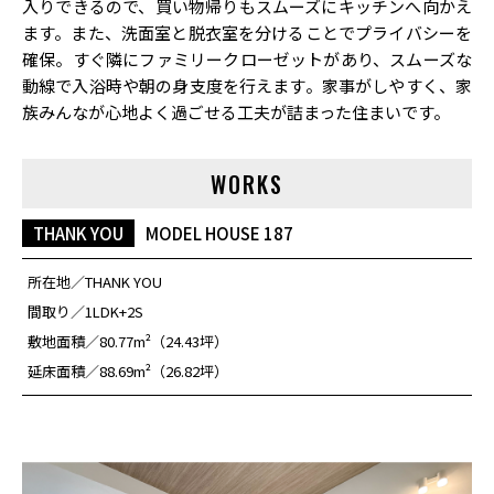
入りできるので、買い物帰りもスムーズにキッチンへ向かえ
ます。また、洗面室と脱衣室を分けることでプライバシーを
確保。すぐ隣にファミリークローゼットがあり、スムーズな
動線で入浴時や朝の身支度を行えます。家事がしやすく、家
族みんなが心地よく過ごせる工夫が詰まった住まいです。
WORKS
THANK YOU
MODEL HOUSE 187
所在地
THANK YOU
間取り
1LDK+2S
敷地面積
80.77m²（24.43坪）
延床面積
88.69m²（26.82坪）