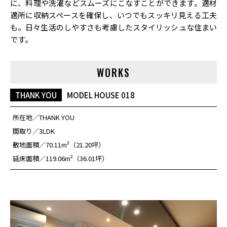
に、料理や洗濯などスムーズにこなすことができます。適材
適所に収納スペースを確保し、いつでもスッキリ見える工夫
も。日々生活のしやすさも考慮したスタイリッシュな住まい
です。
WORKS
THANK YOU
MODEL HOUSE 018
所在地
THANK YOU
間取り
3LDK
敷地面積
70.11m²（21.20坪）
延床面積
119.06m²（36.01坪）