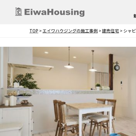
TOP
>
エイワハウジングの施工事例
>
建売住宅
>
シャビ