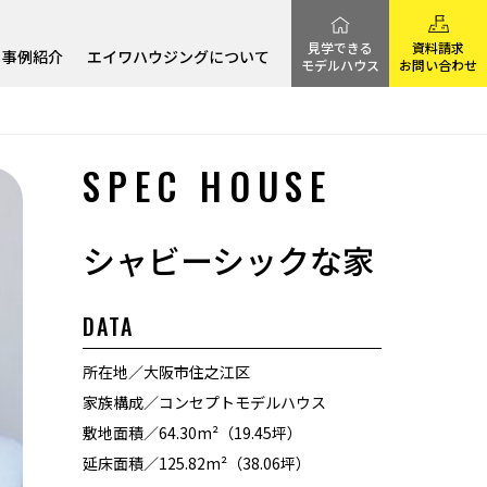
見学できる
資料請求
事例紹介
エイワハウジングについて
モデルハウス
お問い合わせ
SPEC HOUSE
シャビーシックな家
DATA
所在地
大阪市住之江区
家族構成
コンセプトモデルハウス
敷地面積
64.30m²（19.45坪）
延床面積
125.82m²（38.06坪）