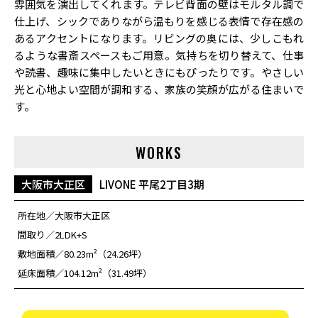
雰囲気を演出してくれます。テレビ背面の壁はモルタル調で
仕上げ、シックでありながら温もりを感じる表情で存在感の
あるアクセントになります。リビングの奥には、少しこもれ
るような書斎スペースもご用意。気持ちを切り替えて、仕事
や読書、趣味に集中したいときにもぴったりです。やさしい
光と心地よい空間が調和する、家族の笑顔が広がる住まいで
す。
WORKS
大阪市大正区
LIVONE 平尾2丁目3期
所在地
大阪市大正区
間取り
2LDK+S
敷地面積
80.23m²（24.26坪）
延床面積
104.12m²（31.49坪）