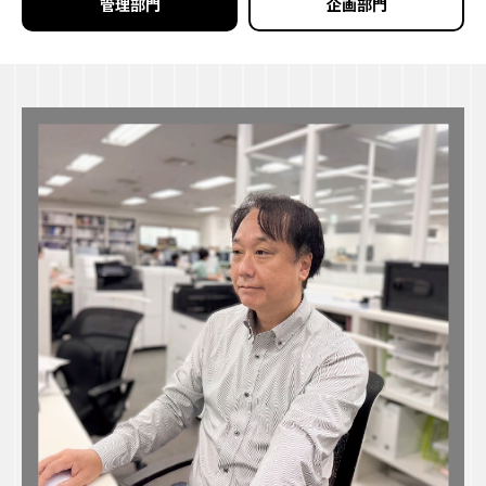
管理部⾨
企画部⾨