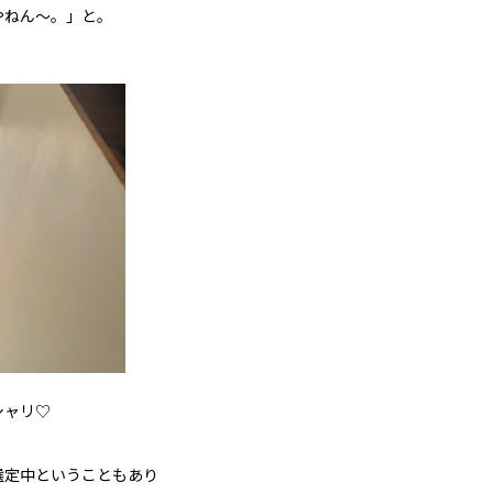
やねん～。」と。
シャリ♡
選定中ということもあり