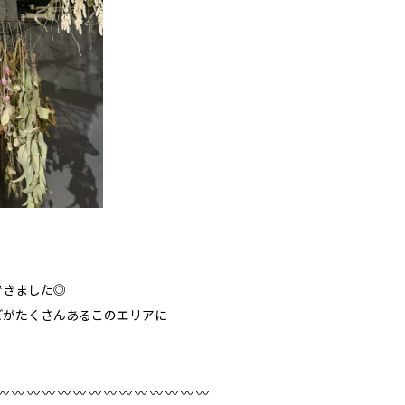
できました◎
どがたくさんあるこのエリアに
〰️ 〰️ 〰️ 〰️ 〰️ 〰️ 〰️ 〰️ 〰️ 〰️ 〰️ 〰️ 〰️ 〰️