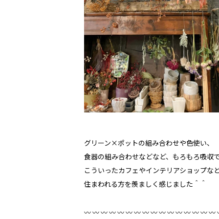
グリーン×ポットの組み合わせや色使い、
食器の組み合わせなどなど、もろもろ吸収
こういったカフェやインテリアショップな
住まわれる方を羨ましく感じました＾＾
〰️ 〰️ 〰️ 〰️ 〰️ 〰️ 〰️ 〰️ 〰️ 〰️ 〰️ 〰️ 〰️ 〰️ 〰️ 〰️ 