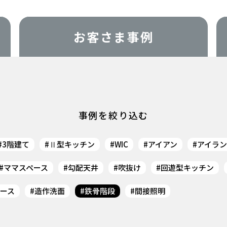
お客さま事例
事例を絞り込む
3階建て
Ⅱ型キッチン
WIC
アイアン
アイラ
ママスペース
勾配天井
吹抜け
回遊型キッチン
ース
造作洗面
鉄骨階段
間接照明