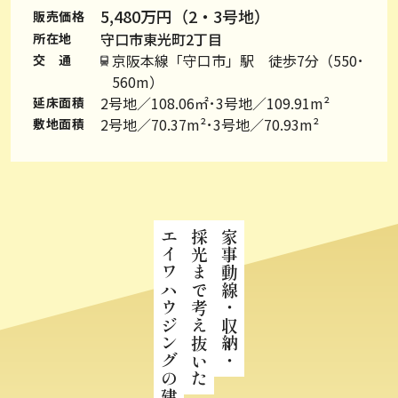
5,480万円（2・3号地）
販売価格
守口市東光町2丁目
所在地
京阪本線「守口市」駅 徒歩7分（550･
交 通
560m）
2号地／108.06㎡･3号地／109.91m²
延床面積
2号地／70.37m²･3号地／70.93m²
敷地面積
エイワハウジングの建売住宅
採光まで考え抜いた
家事動線・収納・