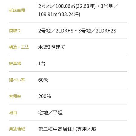
2号地／108.06㎡(32.68坪)・3号地／
延床面積
109.91m²(33.24坪)
2号地／2LDK+S・3号地／2LDK+2S
間取り
木造3階建て
構造・工法
1台
駐車場
60％
建ぺい率
200％
容積率
宅地／平坦
地目
第二種中高層住居専用地域
用途地域