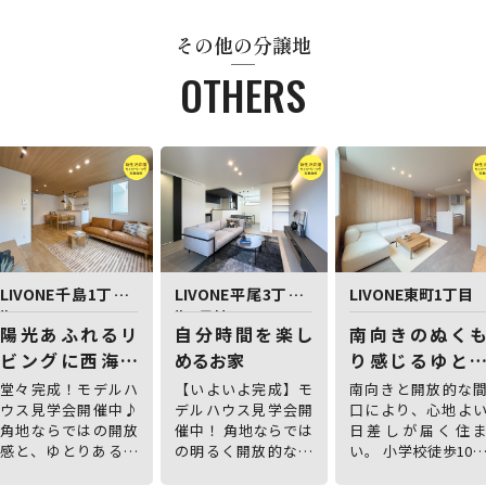
その他の分譲地
OTHERS
LIVONE千島1丁目2
LIVONE平尾3丁目2
LIVONE東町1丁目
期
期1号地
陽光あふれるリ
自分時間を楽し
南向きのぬく
ビングに西海岸
めるお家
り感じるゆと
を感じるお家
間口のお家
堂々完成！モデルハ
【いよいよ完成】モ
南向きと開放的な
ウス見学会開催中♪
デルハウス見学会開
口により、心地よ
角地ならではの開放
催中！ 角地ならでは
日差しが届く住
感と、ゆとりある間
の明るく開放的な住
い。 小学校徒歩10
口が心地よい住まい
まいです。
の子育て世帯にも