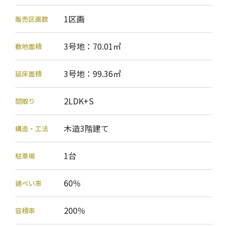
1区画
販売区画数
3号地：70.01㎡
敷地面積
3号地：99.36㎡
延床面積
2LDK+S
間取り
木造3階建て
構造・工法
1台
駐車場
60％
建ぺい率
200％
容積率