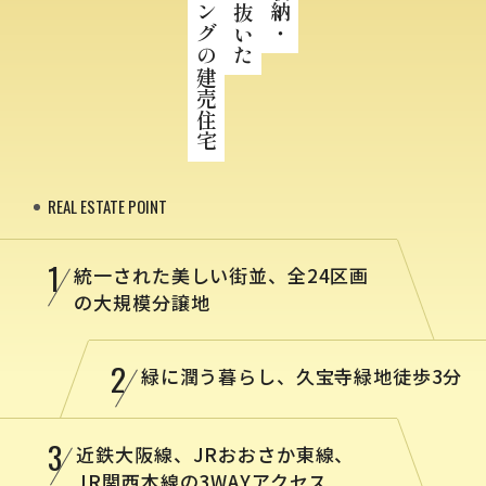
エイワハウジングの建売住宅
REAL ESTATE POINT
1
統一された美しい街並、全24区画
の大規模分譲地
2
緑に潤う暮らし、久宝寺緑地徒歩3分
3
近鉄大阪線、JRおおさか東線、
JR関西本線の3WAYアクセス