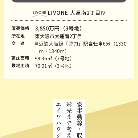
LIVONE 大蓮南2丁目Ⅳ
3,850万円（3号地）
販売価格
東大阪市大蓮南2丁目
所在地
近鉄大阪線「弥刀」駅自転車6分（1330
交 通
ｍ・1340ｍ）
99.36㎡（3号地）
延床面積
70.01㎡（3号地）
敷地面積
彩光まで考え抜いた
家事動線・収納・