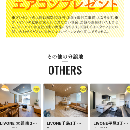
その他の分譲地
OTHERS
LIVONE 大蓮南2丁
LIVONE千島1丁目2
LIVONE平尾3丁目
目Ⅳ 5号地
期
期1号地