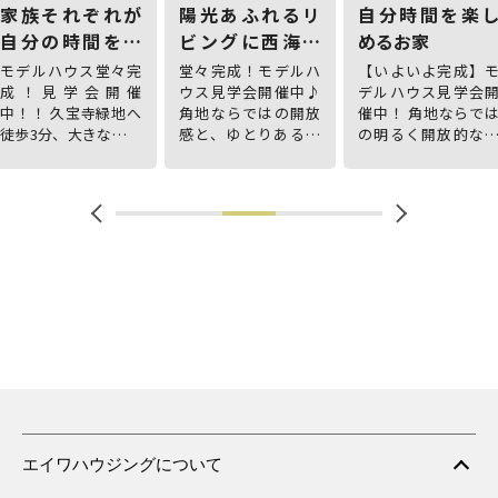
家族それぞれが
陽光あふれるリ
自分時間を楽
自分の時間を楽
ビングに西海岸
めるお家
しめるお家
を感じるお家
モデルハウス堂々完
堂々完成！モデルハ
【いよいよ完成】
成！見学会開催
ウス見学会開催中♪
デルハウス見学会
中！！ 久宝寺緑地へ
角地ならではの開放
催中！ 角地ならで
徒歩3分、大きな公園
感と、ゆとりある間
の明るく開放的な
をお庭のように暮ら
口が心地よい住まい
まいです。
せる全24区画の街！
です。
4駅3路線が利用可能
なアクセスと生活施
設が身近に揃う利便
性豊かな暮らし。
エイワハウジングについて