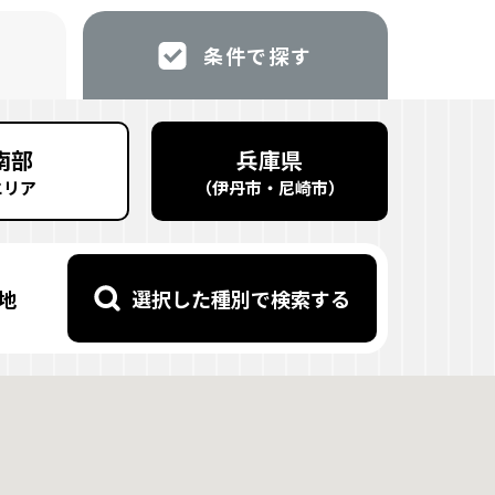
す
条件で探す
南部
兵庫県
エリア
（
伊丹市・尼崎市
）
地