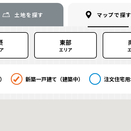
土地を探す
マップで探
摂
東部
ア
エリア
）
新築一戸建て
（建築中）
注文住宅
用